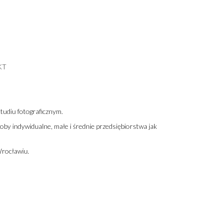
KT
studiu fotograficznym.
by indywidualne, małe i średnie przedsiębiorstwa jak
Wrocławiu.