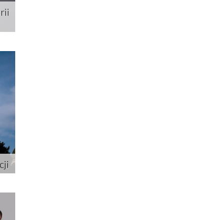
rii
ji