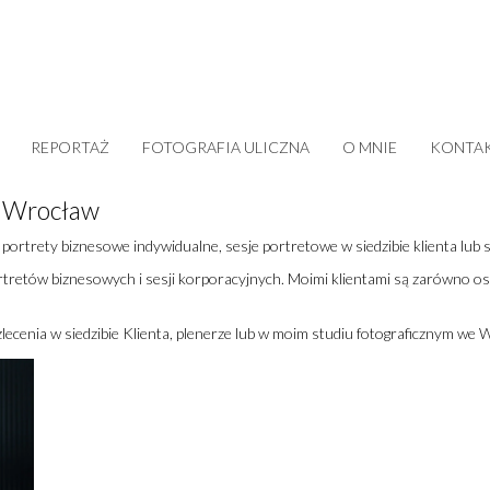
REPORTAŻ
FOTOGRAFIA ULICZNA
O MNIE
KONTA
e Wrocław
portrety biznesowe indywidualne, sesje portretowe w siedzibie klienta lub 
retów biznesowych i sesji korporacyjnych. Moimi klientami są zarówno oso
lecenia w siedzibie Klienta, plenerze lub w moim studiu fotograficznym we 