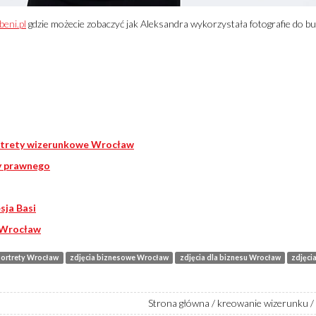
beni.pl
gdzie możecie zobaczyć jak Aleksandra wykorzystała fotografie do 
ortrety wizerunkowe Wrocław
cy prawnego
sja Basi
V Wrocław
portrety Wrocław
zdjęcia biznesowe Wrocław
zdjęcia dla biznesu Wrocław
zdjęci
Strona główna
/
kreowanie wizerunku
/