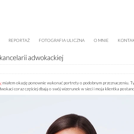
REPORTAŻ
FOTOGRAFIA ULICZNA
O MNIE
KONTA
kancelarii adwokackiej
y
miałem okazję ponownie wykonać portrety o podobnym przeznaczeniu. Ty
wokaci coraz częściej dbają o swój wizerunek w sieci i moja klientka postan