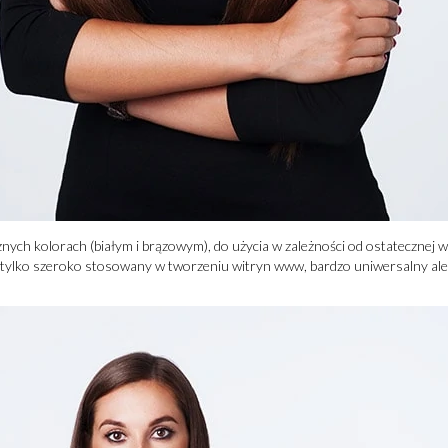
nych kolorach (białym i brązowym), do użycia w zależności od ostatecznej we
ie tylko szeroko stosowany w tworzeniu witryn www, bardzo uniwersalny ale