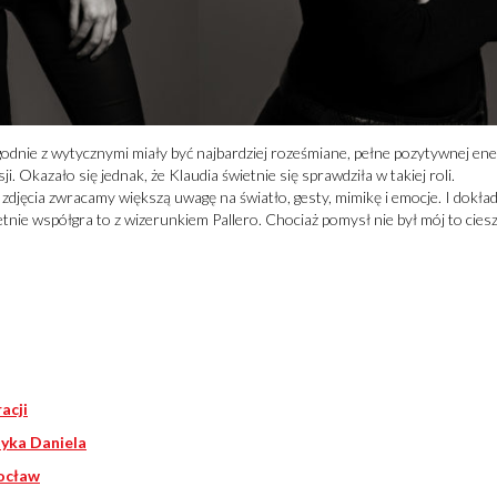
godnie z wytycznymi miały być najbardziej roześmiane, pełne pozytywnej ener
ji. Okazało się jednak, że Klaudia świetnie się sprawdziła w takiej roli.
e zdjęcia zwracamy większą uwagę na światło, gesty, mimikę i emocje. I dokł
ietnie współgra to z wizerunkiem Pallero. Chociaż pomysł nie był mój to cieszę
acji
tyka Daniela
rocław