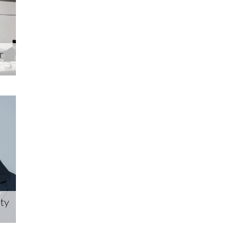
r
ety