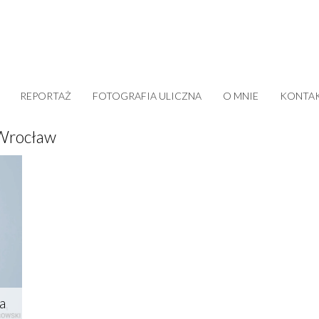
REPORTAŻ
FOTOGRAFIA ULICZNA
O MNIE
KONTA
 Wrocław
a