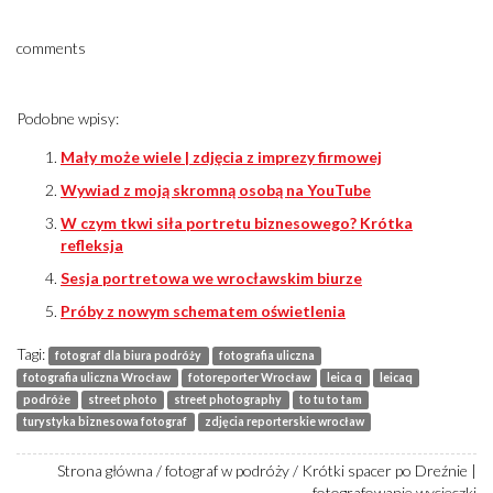
comments
Podobne wpisy:
Mały może wiele | zdjęcia z imprezy firmowej
Wywiad z moją skromną osobą na YouTube
W czym tkwi siła portretu biznesowego? Krótka
refleksja
Sesja portretowa we wrocławskim biurze
Próby z nowym schematem oświetlenia
Tagi:
fotograf dla biura podróży
fotografia uliczna
fotografia uliczna Wrocław
fotoreporter Wrocław
leica q
leicaq
podróże
street photo
street photography
to tu to tam
turystyka biznesowa fotograf
zdjęcia reporterskie wrocław
Strona główna
/
fotograf w podróży
/
Krótki spacer po Dreźnie |
fotografowanie wycieczki